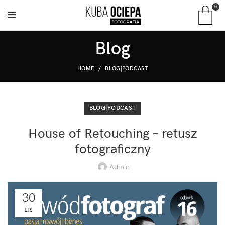
0
Blog
HOME
BLOG|PODCAST
BLOG|PODCAST
House of Retouching – retusz
fotograficzny
Admin
30
LIS