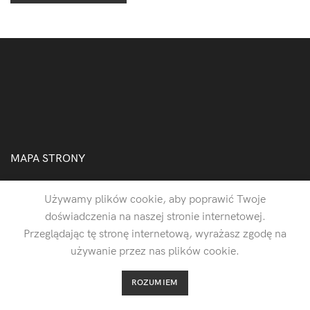
MAPA STRONY
Polityka Prywatności
Używamy plików cookie, aby poprawić Twoje
Regulamin
doświadczenia na naszej stronie internetowej.
Przeglądając tę stronę internetową, wyrażasz zgodę na
używanie przez nas plików cookie.
Kuba Ociepa
2026 CREATED BY
WEBFALCON
ROZUMIEM